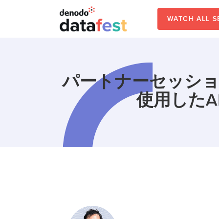
Skip
to
WATCH ALL 
main
content
パートナーセッション
使用したA