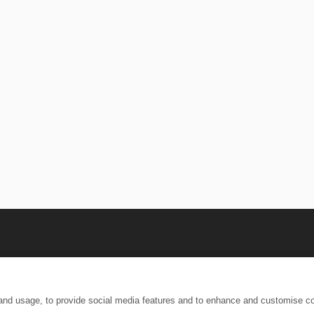
rms of Use
|
Privacy & Cookies Policy
|
CCPA
 and usage, to provide social media features and to enhance and customise c