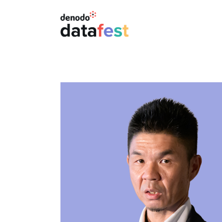
メ
イ
ン
コ
ン
テ
ン
ツ
に
移
動