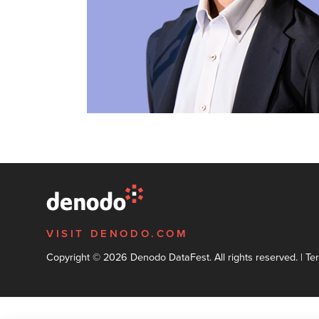
VISIT DENODO.COM
Copyright © 2026 Denodo DataFest. All rights reserved. |
Te