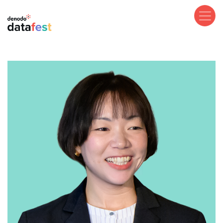
メ
イ
ン
コ
ン
テ
ン
ツ
に
移
動